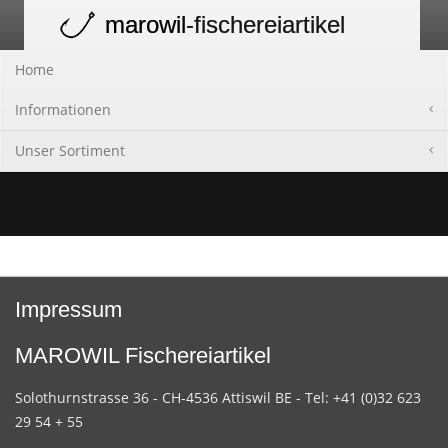
marowil
-fischereiartikel
Toggle
navigation
Home
Informationen
Unser Sortiment
Impressum
MAROWIL Fischereiartikel
Solothurnstrasse 36 - CH-4536 Attiswil BE - Tel: +41 (0)32 623
29 54 + 55