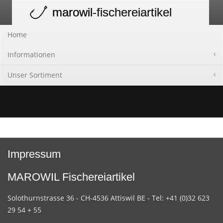
marowil
-fischereiartikel
Toggle
navigation
Home
Informationen
Unser Sortiment
Impressum
MAROWIL Fischereiartikel
Solothurnstrasse 36 - CH-4536 Attiswil BE - Tel: +41 (0)32 623
29 54 + 55