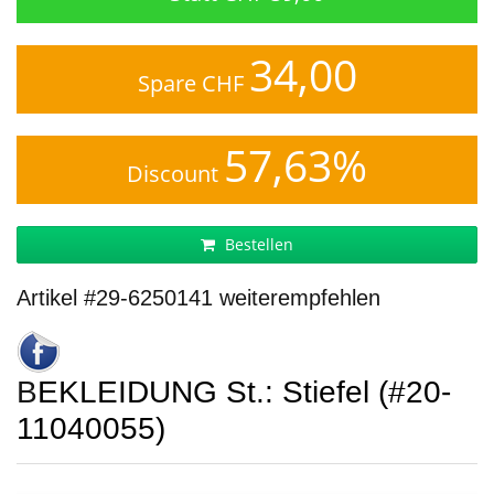
34,00
Spare CHF
57,63%
Discount
Bestellen
Artikel #29-6250141 weiterempfehlen
BEKLEIDUNG St.: Stiefel (#20-
11040055)