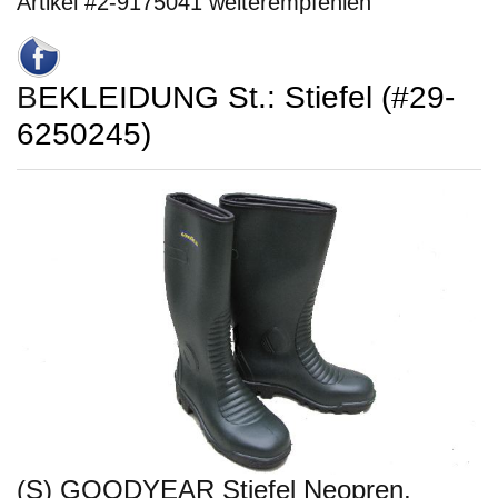
Artikel #2-9175041 weiterempfehlen
BEKLEIDUNG St.: Stiefel (#29-
6250245)
(S) GOODYEAR Stiefel Neopren,