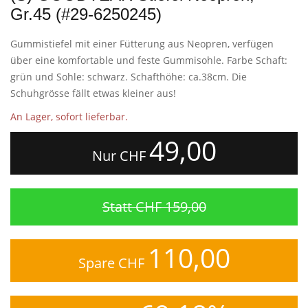
Gr.45 (#29-6250245)
Gummistiefel mit einer Fütterung aus Neopren, verfügen
über eine komfortable und feste Gummisohle. Farbe Schaft:
grün und Sohle: schwarz. Schafthöhe: ca.38cm. Die
Schuhgrösse fällt etwas kleiner aus!
An Lager, sofort lieferbar.
49,00
Nur CHF
Statt CHF 159,00
110,00
Spare CHF