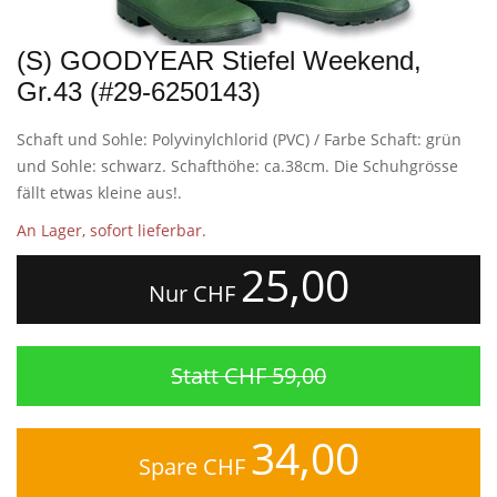
(S) GOODYEAR Stiefel Weekend,
Gr.43 (#29-6250143)
Schaft und Sohle: Polyvinylchlorid (PVC) / Farbe Schaft: grün
und Sohle: schwarz. Schafthöhe: ca.38cm. Die Schuhgrösse
fällt etwas kleine aus!.
An Lager, sofort lieferbar.
25,00
Nur CHF
Statt CHF 59,00
34,00
Spare CHF