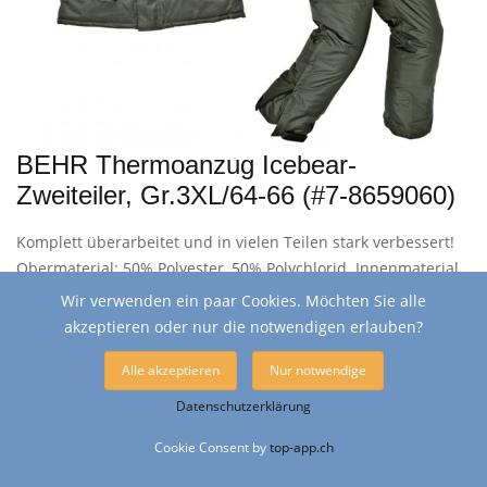
BEHR Thermoanzug Icebear-
Zweiteiler, Gr.3XL/64-66 (#7-8659060)
Komplett überarbeitet und in vielen Teilen stark verbessert!
Obermaterial: 50% Polyester, 50% Polychlorid. Innenmaterial
und Futter: 100% Polyester. Im Vergleich zu früheren
Wir verwenden ein paar Cookies. Möchten Sie alle
Modellen fällt der Anzug grösser aus. Waschbar bei 30 Grad.
akzeptieren oder nur die notwendigen erlauben?
An Lager, sofort lieferbar.
Alle akzeptieren
Nur notwendige
98,00
Datenschutzerklärung
Nur CHF
Cookie Consent by
top-app.ch