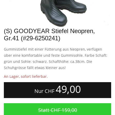
(S) GOODYEAR Stiefel Neopren,
Gr.41 (#29-6250241)
Gummistiefel mit einer Fütterung aus Neopren, verfügen
über eine komfortable und feste Gummisohle. Farbe Schaft:
grün und Sohle: schwarz. Schafthöhe: ca.38cm. Die
Schuhgrösse fällt etwas kleiner aus!
An Lager, sofort lieferbar.
49,00
Nur CHF
Statt CHF 159,00