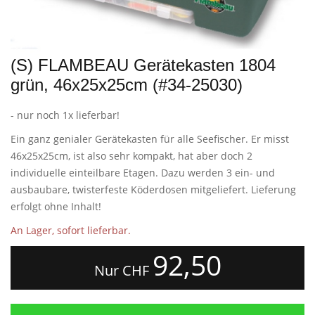
(S) FLAMBEAU Gerätekasten 1804
grün, 46x25x25cm (#34-25030)
- nur noch 1x lieferbar!
Ein ganz genialer Gerätekasten für alle Seefischer. Er misst
46x25x25cm, ist also sehr kompakt, hat aber doch 2
individuelle einteilbare Etagen. Dazu werden 3 ein- und
ausbaubare, twisterfeste Köderdosen mitgeliefert. Lieferung
erfolgt ohne Inhalt!
An Lager, sofort lieferbar.
92,50
Nur CHF