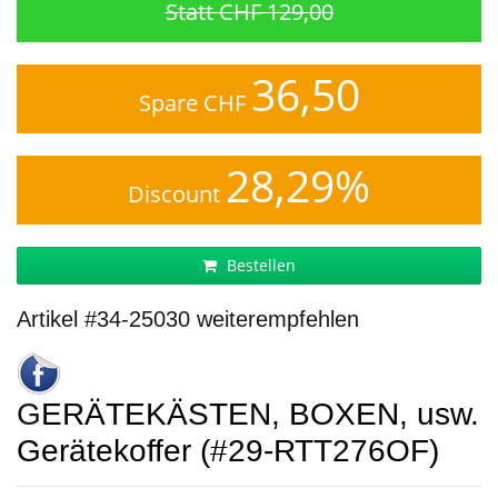
Statt CHF 129,00
36,50
Spare CHF
28,29%
Discount
Bestellen
Artikel #34-25030 weiterempfehlen
GERÄTEKÄSTEN, BOXEN, usw.
Gerätekoffer (#29-RTT276OF)