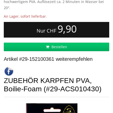
hochwertigem PVA. Auflösezeit ca. 2 Minuten in Wasser bei
20°.
An Lager, sofort lieferbar.
9,90
Nur CHF
Bestellen
Artikel #29-152100361 weiterempfehlen
ZUBEHÖR KARPFEN PVA,
Boilie-Foam (#29-ACS010430)