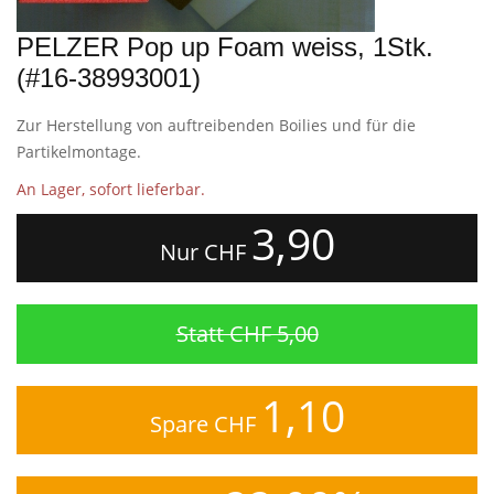
PELZER Pop up Foam weiss, 1Stk.
(#16-38993001)
Zur Herstellung von auftreibenden Boilies und für die
Partikelmontage.
An Lager, sofort lieferbar.
3,90
Nur CHF
Statt CHF 5,00
1,10
Spare CHF