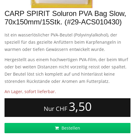
CARP SPIRIT Soluron PVA Bag Slow,
70x150mm/15Stk. (#29-ACS010430)
Ist ein wasserlöslicher PVA-Beutel (Polyvinylalkohol), der
speziell für das gezielte Anfüttern beim Karpfenangeln in
warmen oder tiefen Gewässern entwickelt wurde.
Hergestellt aus einem hochwertigen PVA-Film, der beim Wurf
oder bei weiten Distanzen nicht vorzeitig reisst oder spaltet.
Der Beutel löst sich komplett auf und hinterlässt keine
störenden Rückstände oder Aromen am Futterplatz.
An Lager, sofort lieferbar.
3,50
Nur CHF
Bestellen