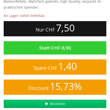
Boilies/Pellets. Mehrfach gedreht, high Quality, verpackt im
praktischen Spender.
An Lager, sofort lieferbar.
7,50
Nur CHF
Statt CHF 8,90
1,40
Spare CHF
15,73%
Discount
Bestellen