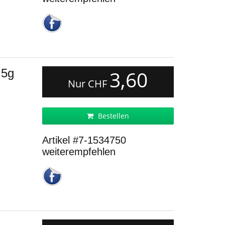
 5g
3,60
Nur CHF
Bestellen
Artikel #7-1534750
weiterempfehlen