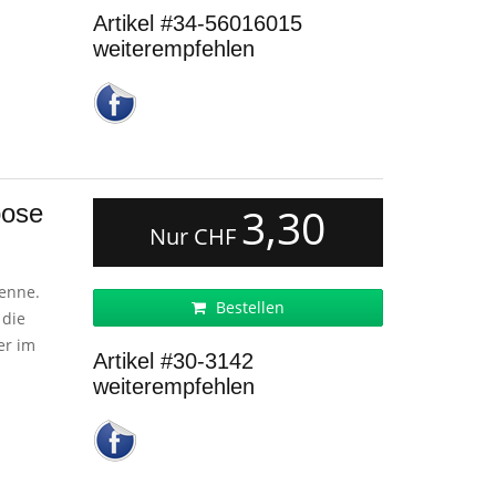
Artikel #34-56016015
weiterempfehlen
pose
3,30
Nur CHF
tenne.
Bestellen
 die
er im
Artikel #30-3142
weiterempfehlen