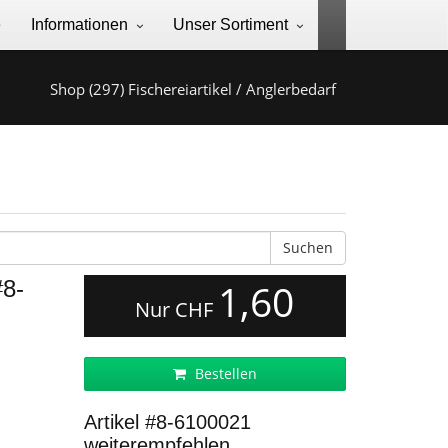
e
Informationen
Unser Sortiment
Shop (297) Fischereiartikel / Anglerbedarf
Suchen
#8-
1,60
Nur CHF
Bestellen
Artikel #8-6100021
weiterempfehlen