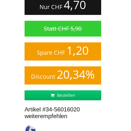
4,70
Nur CHF
Statt CHF 5,90
1,20
Spare CHF
20,34%
Discount
Bestellen
Artikel #34-56016020
weiterempfehlen