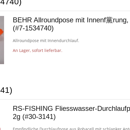
34740)
BEHR Allroundpose mit Innenf黨rung,
(#7-1534740)
Allroundpose mit Innendurchlauf.
An Lager, sofort lieferbar.
41)
RS-FISHING Fliesswasser-Durchlaufp
2g (#30-3141)
Empfindliche Durchlaufpose aus Rohacell mit schlanker An