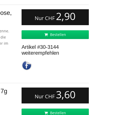
ose,
2,90
Nur CHF
tenne.
Bestellen
 die
er im
Artikel #30-3144
weiterempfehlen
 7g
3,60
Nur CHF
Bestellen