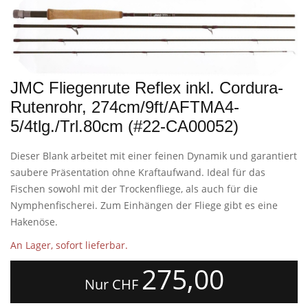
JMC Fliegenrute Reflex inkl. Cordura-
Rutenrohr, 274cm/9ft/AFTMA4-
5/4tlg./Trl.80cm (#22-CA00052)
Dieser Blank arbeitet mit einer feinen Dynamik und garantiert
saubere Präsentation ohne Kraftaufwand. Ideal für das
Fischen sowohl mit der Trockenfliege, als auch für die
Nymphenfischerei. Zum Einhängen der Fliege gibt es eine
Hakenöse.
An Lager, sofort lieferbar.
275,00
Nur CHF