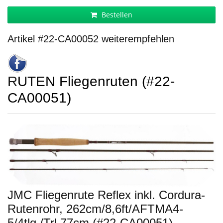
Bestellen
Artikel #22-CA00052 weiterempfehlen
RUTEN Fliegenruten (#22-
CA00051)
JMC Fliegenrute Reflex inkl. Cordura-
Rutenrohr, 262cm/8,6ft/AFTMA4-
5/4tlg./Trl.77cm (#22-CA00051)