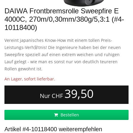
DAIWA Frontbremsrolle Sweepfire E
4000C, 270m/0,30mm/380g/5,3:1 (#4-
10118400)
Vereint japanisches Know-How mit einem tollen Preis-
Leistungs-Verh舁tnis! Die Ingenieure haben bei der neuen
Sweepfire speziell auf einen extrem weichen und ruhigen
Lauf gelegt - wie man es sonst nur von deutlich teureren
Rollen gewohnt ist.
An Lager, sofort lieferbar.
39,50
Nur CHF
Bestellen
Artikel #4-10118400 weiterempfehlen