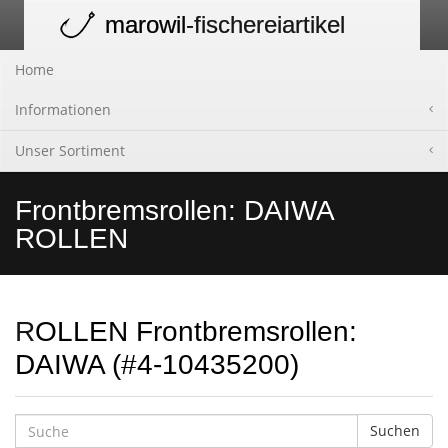
marowil
-fischereiartikel
Toggle
navigation
Home
Informationen
Unser Sortiment
Frontbremsrollen: DAIWA
ROLLEN
ROLLEN Frontbremsrollen:
DAIWA (#4-10435200)
Suchen