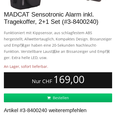
MADCAT Sensotronic Alarm inkl.
Tragekoffer, 2+1 Set (#3-8400240)
Funktioniert mit Kippsensor, aus schlagfestem ABS
hergestellt, Allwettertauglich, Kompaktes Design. Bissanzeiger
und Empf舅ger haben eine 20-Sekunden Nachleucht-
Funktion. Verstellbare Laust舐ke an Bissanzeiger und Empf舅
ger. Extra helle LED, usw.
An Lager, sofort lieferbar.
169,00
Nur CHF
Bestellen
Artikel #3-8400240 weiterempfehlen