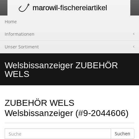
marowil
-fischereiartikel
Toggle
navigation
Home
Informationen
Unser Sortiment
Welsbissanzeiger ZUBEHÖR
WELS
ZUBEHÖR WELS
Welsbissanzeiger (#9-2044606)
Suchen