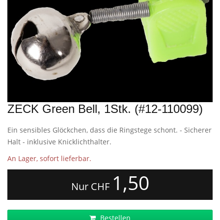
ZECK Green Bell, 1Stk. (#12-110099)
Ein sensibles Glöckchen, dass die Ringstege schont. - Sicherer
Halt - inklusive Knicklichthalter.
An Lager, sofort lieferbar.
1,50
Nur CHF
Bestellen