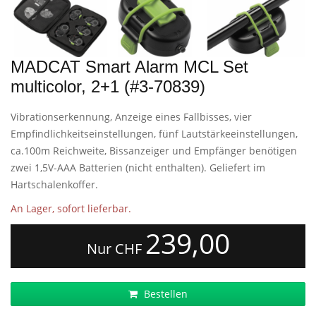
MADCAT Smart Alarm MCL Set
multicolor, 2+1 (#3-70839)
Vibrationserkennung, Anzeige eines Fallbisses, vier
Empfindlichkeitseinstellungen, fünf Lautstärkeeinstellungen,
ca.100m Reichweite, Bissanzeiger und Empfänger benötigen
zwei 1,5V-AAA Batterien (nicht enthalten). Geliefert im
Hartschalenkoffer.
An Lager, sofort lieferbar.
239,00
Nur CHF
Bestellen