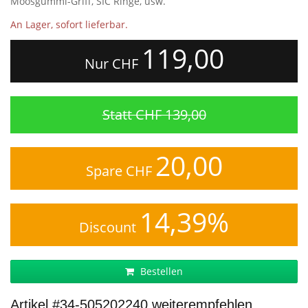
Moosgummi-Griff, SIC Ringe, usw.
An Lager, sofort lieferbar.
119,00
Nur CHF
Statt CHF 139,00
20,00
Spare CHF
14,39%
Discount
Bestellen
Artikel #34-505202240 weiterempfehlen