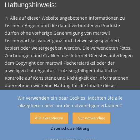
Haftungshinweis:
☆ Alle auf dieser Website angebotenen Informationen zu
Fischen / Angeln und die damit verbundenen Produkte
dürfen ohne vorherige Genehmigung von marowil
Fischereiartikel weder ganz noch teilweise gespeichert,
kopiert oder weitergegeben werden. Die verwendeten Fotos,
Zeichnungen und Grafiken des Internet-Dienstes unterliegen
dem Copyright der marowil Fischereiartikel oder der
jeweiligen Foto-Agentur. Trotz sorgfältiger inhaltlicher
Kontrolle auf Konsistenz und Richtigkeit der Informationen
übernehmen wir keine Haftung für die Inhalte dieser
Website.
Wir verwenden ein paar Cookies. Möchten Sie alle
Diese Website enthält externe Links. Für den Inhalt der
akzeptieren oder nur die notwendigen erlauben?
verlinkten Seiten sind ausschliesslich deren Betreiber
Alle akzeptieren
Nur notwendige
verantwortlich.
Datenschutzerklärung
© 2026
Shops / Apps / Webs
- Der Online Shop für Fischereibedarf