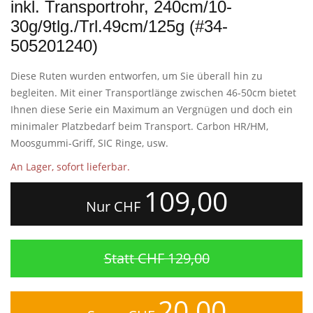
inkl. Transportrohr, 240cm/10-
30g/9tlg./Trl.49cm/125g (#34-
505201240)
Diese Ruten wurden entworfen, um Sie überall hin zu
begleiten. Mit einer Transportlänge zwischen 46-50cm bietet
Ihnen diese Serie ein Maximum an Vergnügen und doch ein
minimaler Platzbedarf beim Transport. Carbon HR/HM,
Moosgummi-Griff, SIC Ringe, usw.
An Lager, sofort lieferbar.
109,00
Nur CHF
Statt CHF 129,00
20,00