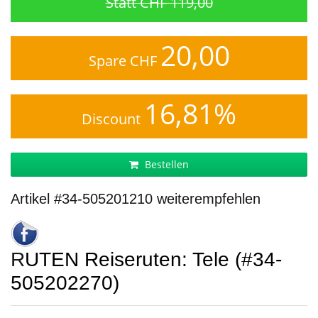
Statt CHF 119,00
20,00
Spare CHF
16,81%
Discount
Bestellen
Artikel #34-505201210 weiterempfehlen
RUTEN Reiseruten: Tele (#34-
505202270)