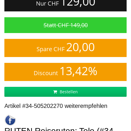
129,00
Nur CHF
Statt CHF 149,00
20,00
Spare CHF
13,42%
Discount
Bestellen
Artikel #34-505202270 weiterempfehlen
RUTEN Reiseruten: Tele (#34-