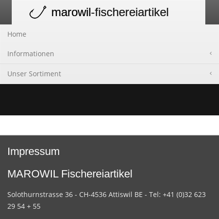
marowil
-fischereiartikel
Toggle
navigation
Home
Informationen
Unser Sortiment
Impressum
MAROWIL Fischereiartikel
Solothurnstrasse 36 - CH-4536 Attiswil BE - Tel: +41 (0)32 623
29 54 + 55