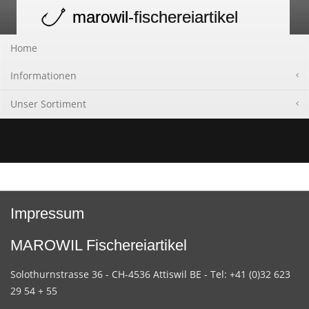
marowil
-fischereiartikel
Toggle
navigation
Home
Informationen
Unser Sortiment
Impressum
MAROWIL Fischereiartikel
Solothurnstrasse 36 - CH-4536 Attiswil BE - Tel: +41 (0)32 623
29 54 + 55