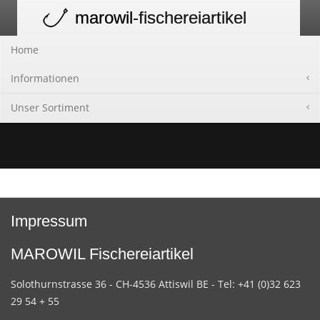
marowil
-fischereiartikel
Toggle
navigation
Home
Informationen
Unser Sortiment
Impressum
MAROWIL Fischereiartikel
Solothurnstrasse 36 - CH-4536 Attiswil BE - Tel: +41 (0)32 623
29 54 + 55