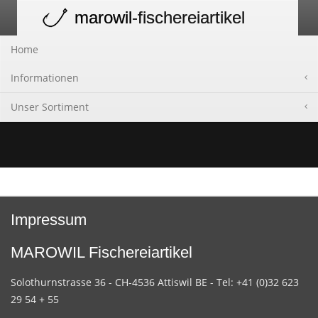
marowil
-fischereiartikel
Toggle
navigation
Home
Informationen
Unser Sortiment
Impressum
MAROWIL Fischereiartikel
Solothurnstrasse 36 - CH-4536 Attiswil BE - Tel: +41 (0)32 623
29 54 + 55