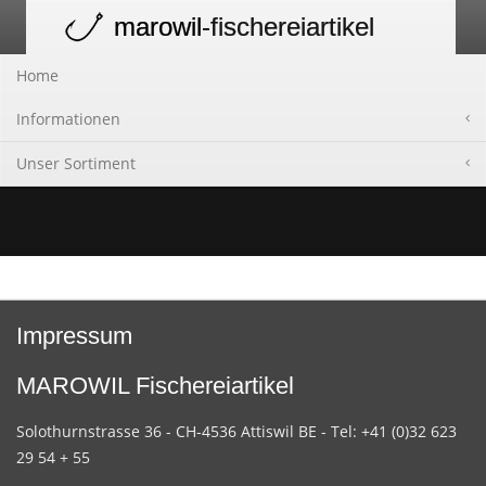
marowil
-fischereiartikel
Toggle
navigation
Home
Informationen
Unser Sortiment
Impressum
MAROWIL Fischereiartikel
Solothurnstrasse 36 - CH-4536 Attiswil BE - Tel: +41 (0)32 623
29 54 + 55