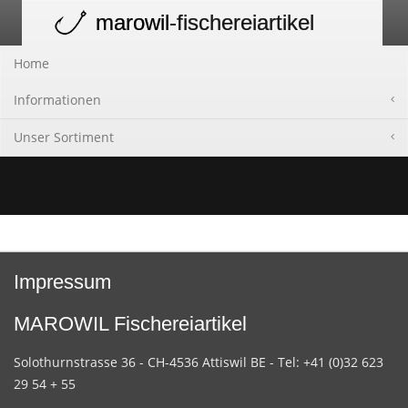
marowil
-fischereiartikel
Toggle
navigation
Home
Informationen
Unser Sortiment
Impressum
MAROWIL Fischereiartikel
Solothurnstrasse 36 - CH-4536 Attiswil BE - Tel: +41 (0)32 623
29 54 + 55