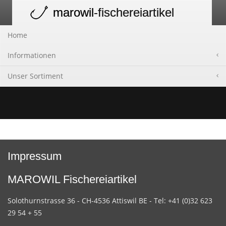
marowil
-fischereiartikel
Toggle
navigation
Home
Informationen
Unser Sortiment
Impressum
MAROWIL Fischereiartikel
Solothurnstrasse 36 - CH-4536 Attiswil BE - Tel: +41 (0)32 623
29 54 + 55