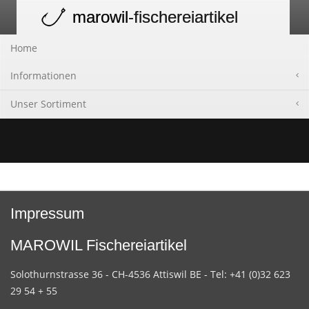
marowil
-fischereiartikel
Toggle
navigation
Home
Informationen
Unser Sortiment
Impressum
MAROWIL Fischereiartikel
Solothurnstrasse 36 - CH-4536 Attiswil BE - Tel: +41 (0)32 623
29 54 + 55