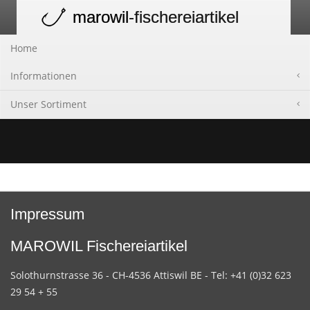
marowil
-fischereiartikel
Toggle
navigation
Home
Informationen
Unser Sortiment
Impressum
MAROWIL Fischereiartikel
Solothurnstrasse 36 - CH-4536 Attiswil BE - Tel: +41 (0)32 623
29 54 + 55