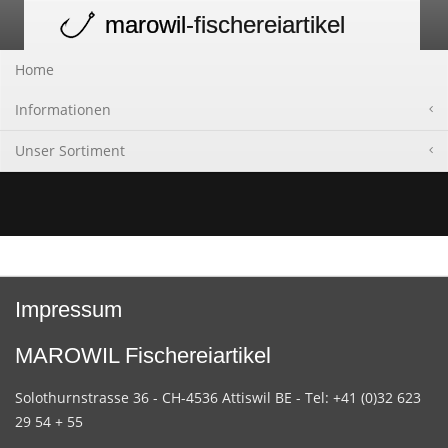
marowil
-fischereiartikel
Toggle
navigation
Home
Informationen
Unser Sortiment
Impressum
MAROWIL Fischereiartikel
Solothurnstrasse 36 - CH-4536 Attiswil BE - Tel: +41 (0)32 623
29 54 + 55