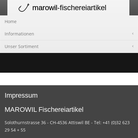
marowil
-fischereiartikel
Toggle
navigation
Home
Informationen
Unser Sortiment
Impressum
MAROWIL Fischereiartikel
Solothurnstrasse 36 - CH-4536 Attiswil BE - Tel: +41 (0)32 623
29 54 + 55