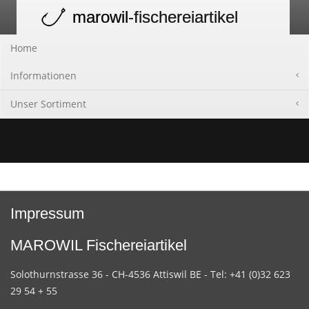
marowil
-fischereiartikel
Toggle
navigation
Home
Informationen
Unser Sortiment
Impressum
MAROWIL Fischereiartikel
Solothurnstrasse 36 - CH-4536 Attiswil BE - Tel: +41 (0)32 623
29 54 + 55