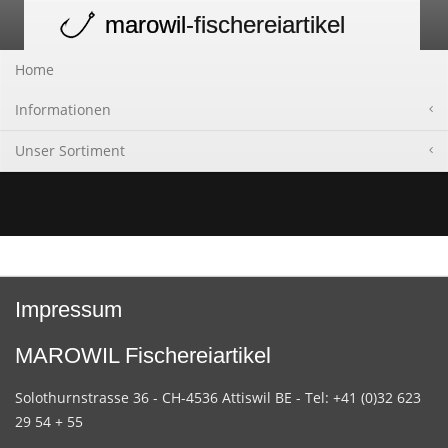
marowil
-fischereiartikel
Toggle
navigation
Home
Informationen
Unser Sortiment
Impressum
MAROWIL Fischereiartikel
Solothurnstrasse 36 - CH-4536 Attiswil BE - Tel: +41 (0)32 623
29 54 + 55