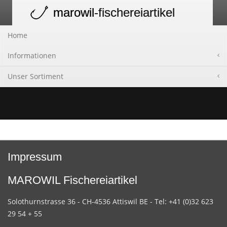
marowil
-fischereiartikel
Toggle
navigation
Home
Informationen
Unser Sortiment
Impressum
MAROWIL Fischereiartikel
Solothurnstrasse 36 - CH-4536 Attiswil BE - Tel: +41 (0)32 623
29 54 + 55