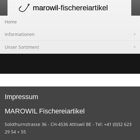
marowil
-fischereiartikel
Toggle
navigation
Home
Informationen
Unser Sortiment
Impressum
MAROWIL Fischereiartikel
Solothurnstrasse 36 - CH-4536 Attiswil BE - Tel: +41 (0)32 623
29 54 + 55