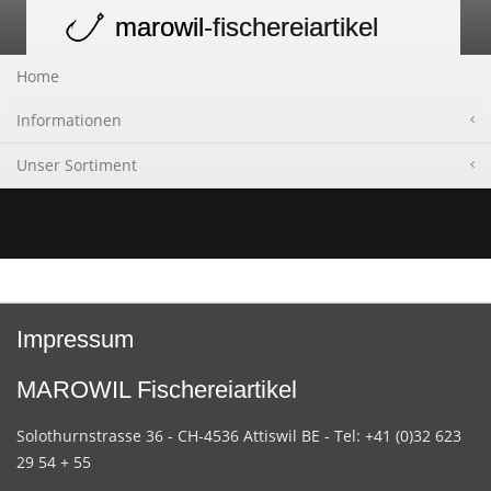
marowil
-fischereiartikel
Toggle
navigation
Home
Informationen
Unser Sortiment
Impressum
MAROWIL Fischereiartikel
Solothurnstrasse 36 - CH-4536 Attiswil BE - Tel: +41 (0)32 623
29 54 + 55