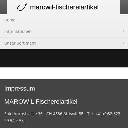
marowil
-fischereiartikel
Toggle
navigation
Home
Informationen
Unser Sortiment
Impressum
MAROWIL Fischereiartikel
Solothurnstrasse 36 - CH-4536 Attiswil BE - Tel: +41 (0)32 623
29 54 + 55