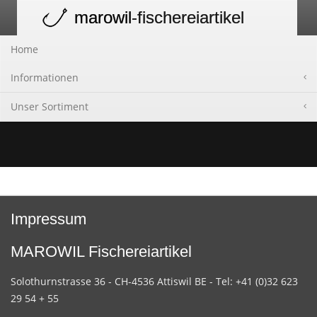
marowil
-fischereiartikel
Toggle
navigation
Home
Informationen
Unser Sortiment
Impressum
MAROWIL Fischereiartikel
Solothurnstrasse 36 - CH-4536 Attiswil BE - Tel: +41 (0)32 623
29 54 + 55