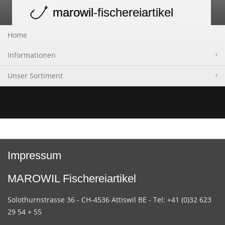
marowil
-fischereiartikel
Toggle
navigation
Home
Informationen
Unser Sortiment
Impressum
MAROWIL Fischereiartikel
Solothurnstrasse 36 - CH-4536 Attiswil BE - Tel: +41 (0)32 623
29 54 + 55