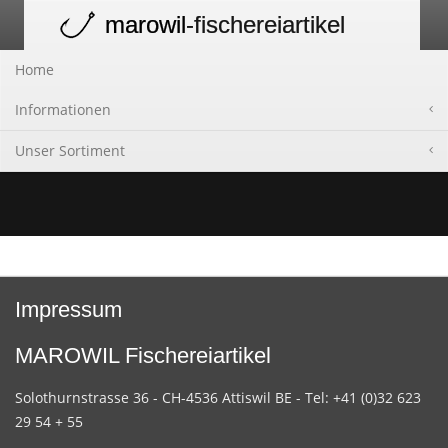
marowil
-fischereiartikel
Toggle
navigation
Home
Informationen
Unser Sortiment
Impressum
MAROWIL Fischereiartikel
Solothurnstrasse 36 - CH-4536 Attiswil BE - Tel: +41 (0)32 623
29 54 + 55