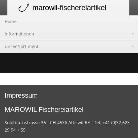
marowil
-fischereiartikel
Toggle
navigation
Home
Informationen
Unser Sortiment
Impressum
MAROWIL Fischereiartikel
Solothurnstrasse 36 - CH-4536 Attiswil BE - Tel: +41 (0)32 623
29 54 + 55