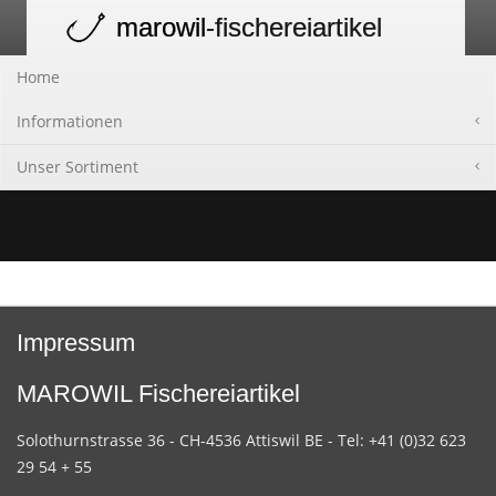
marowil
-fischereiartikel
Toggle
navigation
Home
Informationen
Unser Sortiment
Impressum
MAROWIL Fischereiartikel
Solothurnstrasse 36 - CH-4536 Attiswil BE - Tel: +41 (0)32 623
29 54 + 55