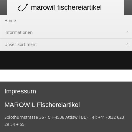
marowil
-fischereiartikel
Toggle
navigation
Home
Informationen
Unser Sortiment
Impressum
MAROWIL Fischereiartikel
Solothurnstrasse 36 - CH-4536 Attiswil BE - Tel: +41 (0)32 623
29 54 + 55