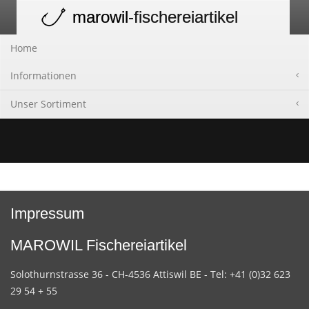
marowil
-fischereiartikel
Toggle
navigation
Home
Informationen
Unser Sortiment
Impressum
MAROWIL Fischereiartikel
Solothurnstrasse 36 - CH-4536 Attiswil BE - Tel: +41 (0)32 623
29 54 + 55