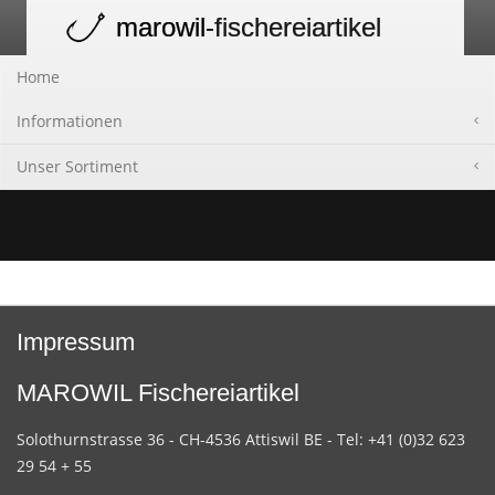
marowil
-fischereiartikel
Toggle
navigation
Home
Informationen
Unser Sortiment
Impressum
MAROWIL Fischereiartikel
Solothurnstrasse 36 - CH-4536 Attiswil BE - Tel: +41 (0)32 623
29 54 + 55