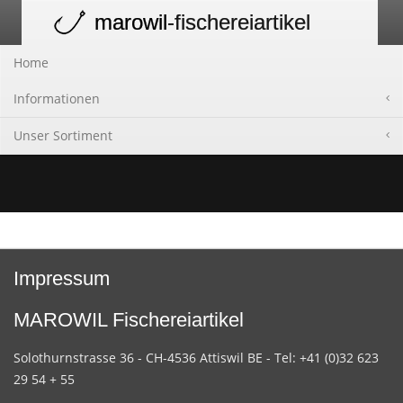
marowil
-fischereiartikel
Toggle
navigation
Home
Informationen
Unser Sortiment
Impressum
MAROWIL Fischereiartikel
Solothurnstrasse 36 - CH-4536 Attiswil BE - Tel: +41 (0)32 623
29 54 + 55