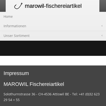
marowil
-fischereiartikel
Toggle
navigation
Home
Informationen
Unser Sortiment
Impressum
MAROWIL Fischereiartikel
Solothurnstrasse 36 - CH-4536 Attiswil BE - Tel: +41 (0)32 623
29 54 + 55