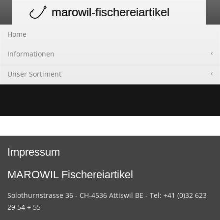
marowil
-fischereiartikel
Toggle
navigation
Home
Informationen
Unser Sortiment
Impressum
MAROWIL Fischereiartikel
Solothurnstrasse 36 - CH-4536 Attiswil BE - Tel: +41 (0)32 623
29 54 + 55