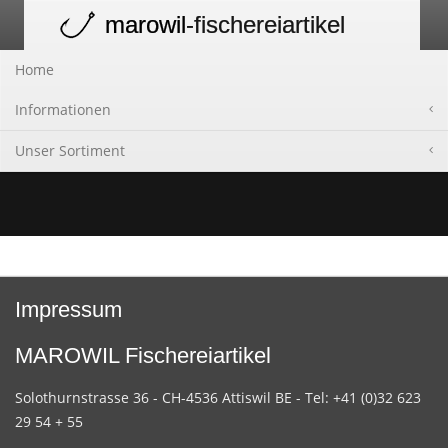
marowil
-fischereiartikel
Toggle
navigation
Home
Informationen
Unser Sortiment
Impressum
MAROWIL Fischereiartikel
Solothurnstrasse 36 - CH-4536 Attiswil BE - Tel: +41 (0)32 623
29 54 + 55