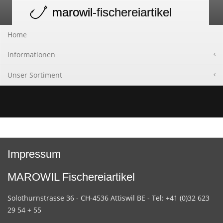
marowil
-fischereiartikel
Toggle
navigation
Home
Informationen
Unser Sortiment
Impressum
MAROWIL Fischereiartikel
Solothurnstrasse 36 - CH-4536 Attiswil BE - Tel: +41 (0)32 623
29 54 + 55