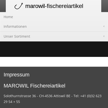
marowil
-fischereiartikel
Toggle
navigation
Home
Informationen
Unser Sortiment
Impressum
MAROWIL Fischereiartikel
Solothurnstrasse 36 - CH-4536 Attiswil BE - Tel: +41 (0)32 623
29 54 + 55