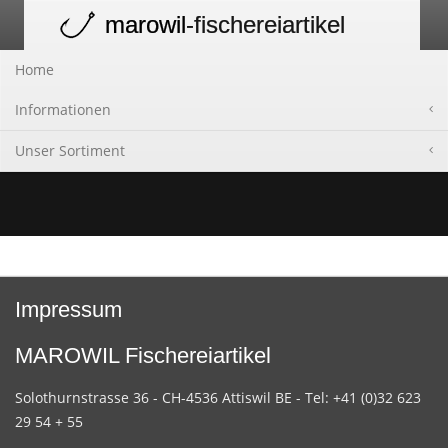
marowil
-fischereiartikel
Toggle
navigation
Home
Informationen
Unser Sortiment
Impressum
MAROWIL Fischereiartikel
Solothurnstrasse 36 - CH-4536 Attiswil BE - Tel: +41 (0)32 623
29 54 + 55