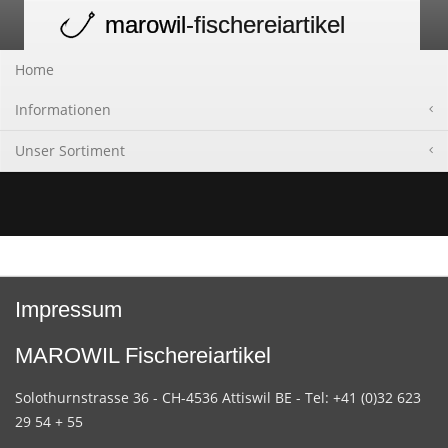
marowil
-fischereiartikel
Toggle
navigation
Home
Informationen
Unser Sortiment
Impressum
MAROWIL Fischereiartikel
Solothurnstrasse 36 - CH-4536 Attiswil BE - Tel: +41 (0)32 623
29 54 + 55