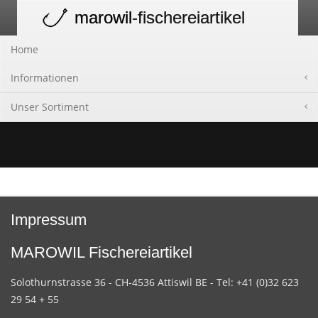
marowil
-fischereiartikel
Toggle
navigation
Home
Informationen
Unser Sortiment
Impressum
MAROWIL Fischereiartikel
Solothurnstrasse 36 - CH-4536 Attiswil BE - Tel: +41 (0)32 623
29 54 + 55