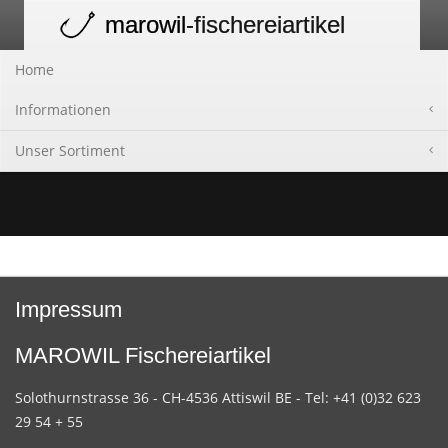
marowil
-fischereiartikel
Toggle
navigation
Home
Informationen
Unser Sortiment
Impressum
MAROWIL Fischereiartikel
Solothurnstrasse 36 - CH-4536 Attiswil BE - Tel: +41 (0)32 623
29 54 + 55