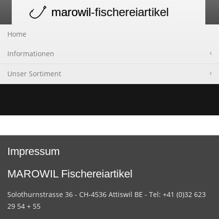
marowil
-fischereiartikel
Toggle
navigation
Home
Informationen
Unser Sortiment
Impressum
MAROWIL Fischereiartikel
Solothurnstrasse 36 - CH-4536 Attiswil BE - Tel: +41 (0)32 623
29 54 + 55