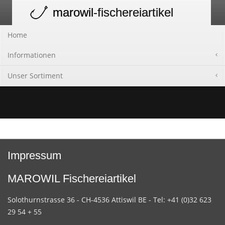
marowil
-fischereiartikel
Toggle
navigation
Home
Informationen
Unser Sortiment
Impressum
MAROWIL Fischereiartikel
Solothurnstrasse 36 - CH-4536 Attiswil BE - Tel: +41 (0)32 623
29 54 + 55