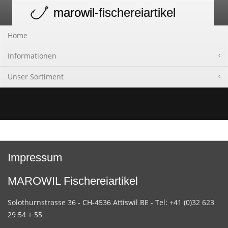
marowil
-fischereiartikel
Toggle
navigation
Home
Informationen
Unser Sortiment
Impressum
MAROWIL Fischereiartikel
Solothurnstrasse 36 - CH-4536 Attiswil BE - Tel: +41 (0)32 623
29 54 + 55