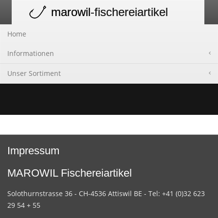
marowil
-fischereiartikel
Toggle
navigation
Home
Informationen
Unser Sortiment
Impressum
MAROWIL Fischereiartikel
Solothurnstrasse 36 - CH-4536 Attiswil BE - Tel: +41 (0)32 623
29 54 + 55