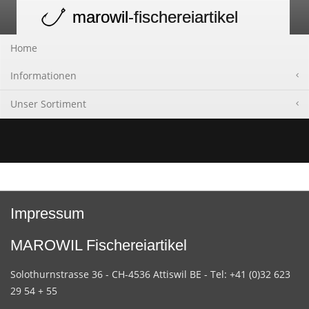
marowil
-fischereiartikel
Toggle
navigation
Home
Informationen
Unser Sortiment
Impressum
MAROWIL Fischereiartikel
Solothurnstrasse 36 - CH-4536 Attiswil BE - Tel: +41 (0)32 623
29 54 + 55